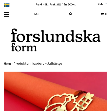
SEK
Frakt 49kr. Fraktfritt från 500kr.
0
Hem
Produkter
Isadora - Julhänge
›
›