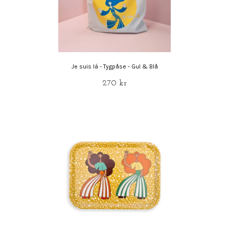
Je suis lá - Tygpåse - Gul & Blå
270 kr