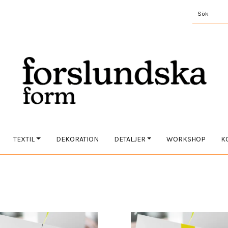
TEXTIL
DEKORATION
DETALJER
WORKSHOP
K