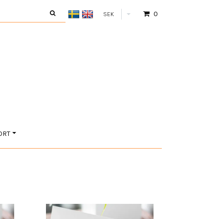
0
SEK
ORT