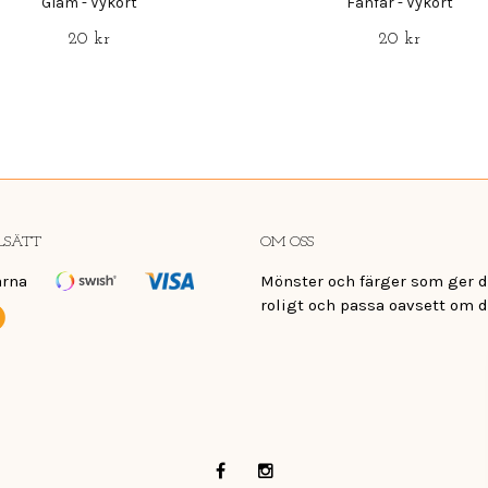
Glam - Vykort
Fanfar - Vykort
20 kr
20 kr
LSÄTT
OM OSS
Mönster och färger som ger di
roligt och passa oavsett om d