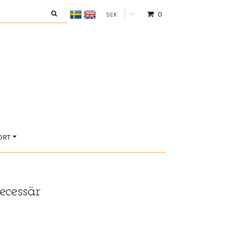
0
SEK
ORT
cessär