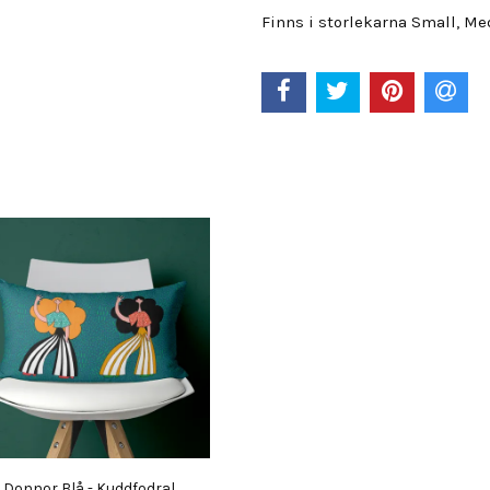
Finns i storlekarna Small, M
Donnor Blå - Kuddfodral