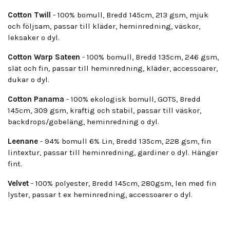
Cotton Twill
- 100% bomull, Bredd 145cm, 213 gsm, mjuk
och följsam, passar till kläder, heminredning, väskor,
leksaker o dyl.
Cotton Warp Sateen
- 100% bomull, Bredd 135cm, 246 gsm,
slät och fin, passar till heminredning, kläder, accessoarer,
dukar o dyl.
Cotton Panama
- 100% ekologisk bomull, GOTS, Bredd
145cm, 309 gsm, kraftig och stabil, passar till väskor,
backdrops/gobeläng, heminredning o dyl.
Leenane
- 94% bomull 6% Lin, Bredd 135cm, 228 gsm, fin
lintextur, passar till heminredning, gardiner o dyl. Hänger
fint.
Velvet
- 100% polyester, Bredd 145cm, 280gsm, len med fin
lyster, passar t ex heminredning, accessoarer o dyl.