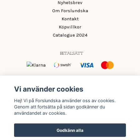
Nyhetsbrev
Om Forslundska
Kontakt
Köpvillkor
Catalogue 2024
BETALSÄTT
OM OSS
Vi använder cookies
Mönster och färger som ger din inredning det lilla extra.
Hej! Vi på Forslundska använder oss av cookies.
Färg ska vara roligt och passa oavsett om du vågar mycket
Genom att fortsätta på sidan godkänner du
eller lite.
användandet av cookies.
Godkänn alla