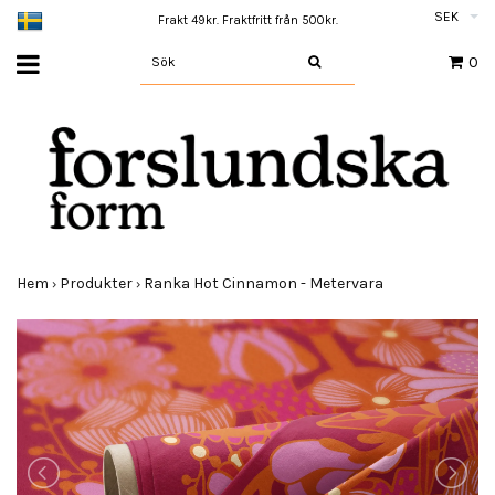
SEK
Frakt 49kr. Fraktfritt från 500kr.
0
Hem
Produkter
Ranka Hot Cinnamon - Metervara
›
›