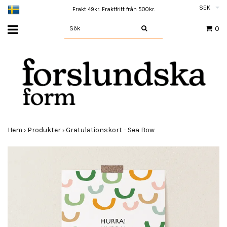
SEK
Frakt 49kr. Fraktfritt från 500kr.
0
Hem
Produkter
Gratulationskort - Sea Bow
›
›