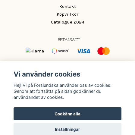
Kontakt
Köpvillkor
Catalogue 2024
BETALSÄTT
OM OSS
Vi använder cookies
Mönster och färger som ger din inredning det lilla extra.
Hej! Vi på Forslundska använder oss av cookies.
Färg ska vara roligt och passa oavsett om du vågar mycket
Genom att fortsätta på sidan godkänner du
eller lite.
användandet av cookies.
Godkänn alla
© Copyright 2026 Forslundska
Inställningar
Powered by Quickbutik