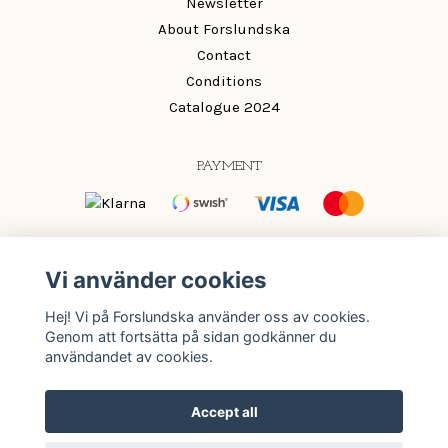
Newsletter
About Forslundska
Contact
Conditions
Catalogue 2024
PAYMENT
OM OSS
Vi använder cookies
Mönster och färger som ger din inredning det lilla extra.
Hej! Vi på Forslundska använder oss av cookies.
Färg ska vara roligt och passa oavsett om du vågar mycket
Genom att fortsätta på sidan godkänner du
eller lite.
användandet av cookies.
Accept all