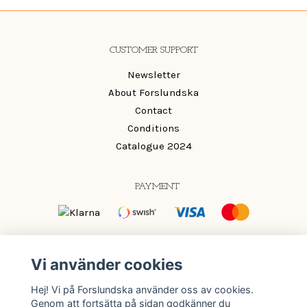
CUSTOMER SUPPORT
Newsletter
About Forslundska
Contact
Conditions
Catalogue 2024
PAYMENT
OM OSS
Vi använder cookies
Mönster och färger som ger din inredning det lilla extra.
Hej! Vi på Forslundska använder oss av cookies.
Färg ska vara roligt och passa oavsett om du vågar mycket
Genom att fortsätta på sidan godkänner du